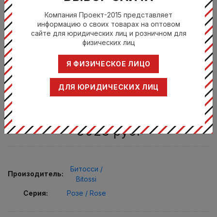
Компания Проект-2015 представляет
информацию о своих товарах на оптовом
сайте для юридических лиц и розничном для
физических лиц
Я ФИЗИЧЕСКОЕ ЛИЦО
BID00651
ДЛЯ ЮРИДИЧЕСКИХ ЛИЦ
КОФЕЙНАЯ ПАРАH 5,4 Ø 6,4 СМH 1,7 Ø
12 СМ, ЦВЕТ ДЕКОРА "ОХРА"
3023
руб.
Битосси /
Произодитель:
Bitossi
Серия:
Розе / Rose