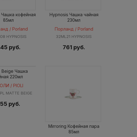
s Чашка кофейная
Hypnosis Чашка чайная
85мл
230мл
анд / Porland
Порланд / Porland
L08 HYPNOSIS
32ML21 HYPNOSIS
45 руб.
761 руб.
e Beige Чашка
йная 220мл
ОЛИ / PIOLI
 PL MATTE BEIGE
55 руб.
Mirroring Кофейная пара
85мл