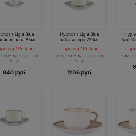
pnosis Light Blue
Hypnosis Light Blue
Hypno
фейная пара 85мл
чайная пара 230мл
Кофей
орланд / Porland
Порланд / Porland
Порл
08 HYPNOSIS LIGHT
22ML21 HYPNOSIS LIGHT
21ML11
BLUE
BLUE
8
840 руб.
1206 руб.