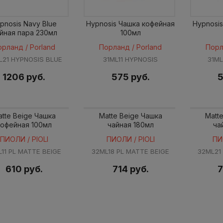
pnosis Navy Blue
Hypnosis Чашка кофейная
Hypnosi
йная пара 230мл
100мл
орланд / Porland
Порланд / Porland
Порл
L21 HYPNOSIS BLUE
31ML11 HYPNOSIS
31M
1206 руб.
575 руб.
5
tte Beige Чашка
Matte Beige Чашка
Matt
кофейная 100мл
чайная 180мл
ча
ПИОЛИ / PIOLI
ПИОЛИ / PIOLI
ПИ
L11 PL MATTE BEIGE
32ML18 PL MATTE BEIGE
32ML21
610 руб.
714 руб.
7