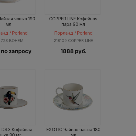
айная чашка 190
COPPER LINE Кофейная
мл
пара 90 мл
анд / Porland
Порланд / Porland
4723 BOHEM
218109 COPPER LINE
 по запросу
1888 руб.
 DS.3 Кофейная
EXOTIC Чайная чашка 180
ашка 90 мл
мл