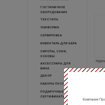
ГОСТИНИЧНОЕ
ОБОРУДОВАНИЕ
ТЕКСТИЛЬ
УНИФОРМА
СЕРВИРОВКА
ИНВЕНТАРЬ ДЛЯ БАРА
СИРОПЫ, СОКИ,
ОСНОВЫ
Hypno
АКСЕССУАРЫ ДЛЯ
ВИНА
П
ДЕКОР
21ML
НАБОРЫ ПОСУДЫ
ПОДАРОЧНЫЕ
СЕРТИФИКАТЫ
Компания Про