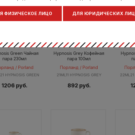
Я ФИЗИЧЕСКОЕ ЛИЦО
ДЛЯ ЮРИДИЧЕСКИХ ЛИ
osis Green Чайная
Hypnosis Grey Кофейная
Hypnos
пара 230мл
пара 100мл
п
орланд / Porland
Порланд / Porland
Порл
21 HYPNOSIS GREEN
21ML11 HYPNOSIS GREY
22ML21
1206 руб.
892 руб.
1