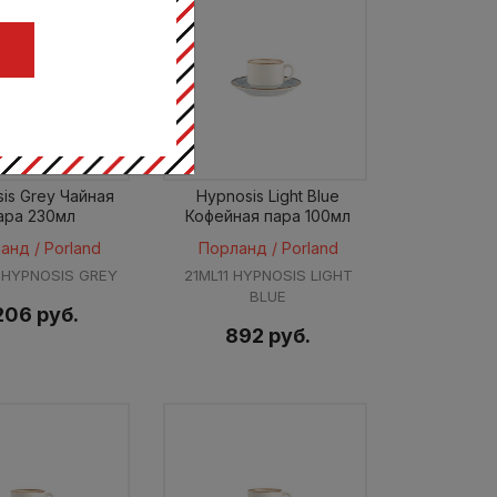
Ц
is Grey Чайная
Hypnosis Light Blue
ара 230мл
Кофейная пара 100мл
анд / Porland
Порланд / Porland
 HYPNOSIS GREY
21ML11 HYPNOSIS LIGHT
BLUE
206 руб.
892 руб.