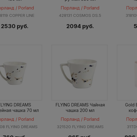
орланд / Porland
Порланд / Porland
Порл
8119 COPPER LINE
428131 COSMOS DS.5
31810
2530 руб.
2094 руб.
5
FLYING DREAMS
FLYING DREAMS Чайная
Gold
ейная чашка 70 мл
чашка 200 мл
коф
орланд / Porland
Порланд / Porland
Порл
508 FLYING DREAMS
321520 FLYING DREAMS
31TD