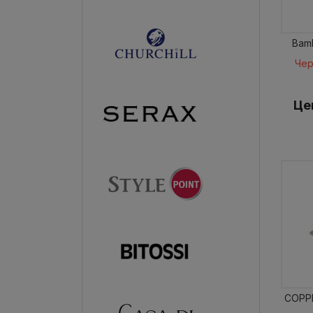
Bam
Чер
Це
COPPE