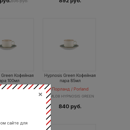
руб.
892 руб.
896 руб.
s Green Кофейная
Hypnosis Green Кофейная
ара 100мл
пара 85мл
анд / Porland
Порланд / Porland
×
 HYPNOSIS GREEN
21ML08 HYPNOSIS GREEN
92 руб.
840 руб.
вом сайте для