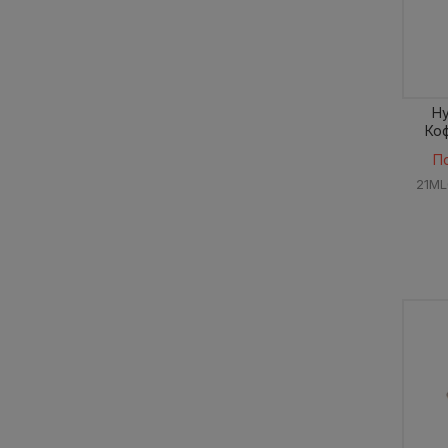
Hy
Ко
П
21ML