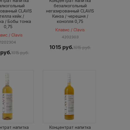
нтрат напитка
Концентрат напитка
алкогольный
безалкогольный
рованный CLAVIS
негазированный CLAVIS
телла кейк /
Кинза / черешня /
ка / Бобы тонка
конопля 0,75
0,75
Клавис / Clavis
вис / Clavis
4202303
1202304
1015 руб.
1015 руб.
 руб.
1015 руб.
нтрат напитка
Концентрат напитка