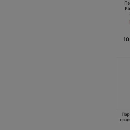
Пе
Ка
10
Пар
пище