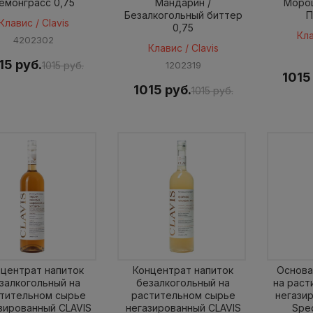
емонграсс 0,75
Мандарин /
Морош
Безалкогольный биттер
П
Клавис / Clavis
0,75
Кла
4202302
Клавис / Clavis
15 руб.
1015 руб.
1202319
1015
1015 руб.
1015 руб.
нцентрат напиток
Концентрат напиток
Основа
залкогольный на
безалкогольный на
на раст
тительном сырье
растительном сырье
негази
зированный CLAVIS
негазированный CLAVIS
Spec