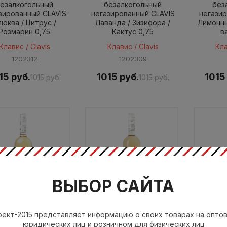
езалкогольный
безалкогольный
без
зированный CLAVIS
негазированный CLAVIS
негази
люква / Цитрус /
Лаванда / Зизифора /
Лимонны
Розмарин 0,75
Кактус 0,75
в
Клавис / Clavis
Клавис / Clavis
Кла
1202312
1202309
15 руб.
1015 руб.
1015
1015 руб.
1015 руб.
ВЫБОР САЙТА
нцентрат напитка
Концентрат напитка
Конце
ект-2015 представляет информацию о своих товарах на опто
езалкогольный
безалкогольный
без
юридических лиц и розничном для физических лиц
зированный CLAVIS
негазированный CLAVIS
негази