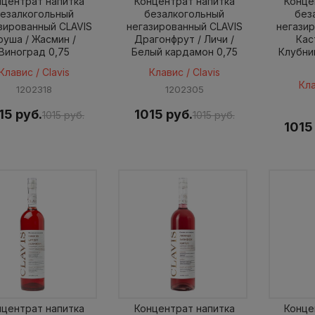
нцентрат напитка
Концентрат напитка
Конце
езалкогольный
безалкогольный
без
зированный CLAVIS
негазированный CLAVIS
негази
руша / Жасмин /
Драгонфрут / Личи /
Кас
Виноград 0,75
Белый кардамон 0,75
Клубни
Клавис / Clavis
Клавис / Clavis
Кла
1202318
1202305
15 руб.
1015 руб.
1015 руб.
1015 руб.
1015
нцентрат напитка
Концентрат напитка
Конце