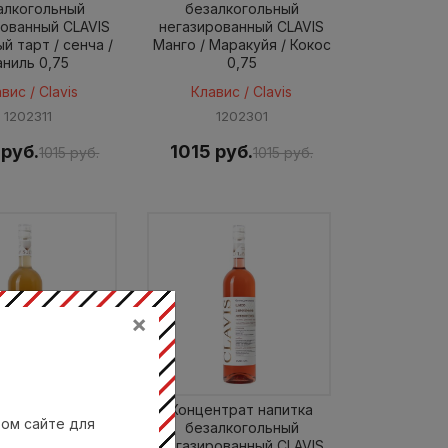
алкогольный
безалкогольный
рованный CLAVIS
негазированный CLAVIS
й тарт / сенча /
Манго / Маракуйя / Кокос
аниль 0,75
0,75
вис / Clavis
Клавис / Clavis
1202311
1202301
 руб.
1015 руб.
1015 руб.
1015 руб.
×
нтрат напитка
Концентрат напитка
вом сайте для
алкогольный
безалкогольный
рованный CLAVIS
негазированный CLAVIS