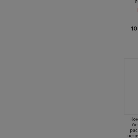
л
10
Ко
бе
рас
нега