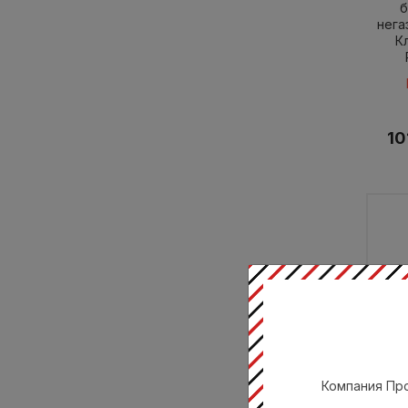
б
нега
К
10
Ко
Компания Про
б
нега