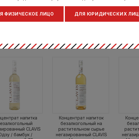
Роза / Ревень /
Саган дайля / Ваниль /
Черна
Грейпфрут 0,75
Зеленое яблоко 0,75
Л
Я ФИЗИЧЕСКОЕ ЛИЦО
ДЛЯ ЮРИДИЧЕСКИХ ЛИ
Клавис / Clavis
Клавис / Clavis
Кла
1202313
1202307
15 руб.
1015 руб.
1015
1015 руб.
1015 руб.
нцентрат напитка
Концентрат напиток
Конце
езалкогольный
безалкогольный на
беза
зированный CLAVIS
растительном сырье
расти
дзу / бамбук /
негазированный CLAVIS
негази