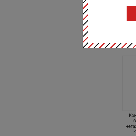
10
Ко
б
нега
Ю