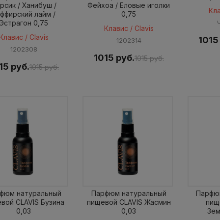
рсик / Ханибуш /
Фейхоа / Еловые иголки
Кла
ффирский лайм /
0,75
Эстрагон 0,75
Клавис / Clavis
Клавис / Clavis
1015
1202314
1202308
1015 руб.
1015 руб.
15 руб.
1015 руб.
фюм натуральный
Парфюм натуральный
Парфю
вой CLAVIS Бузина
пищевой CLAVIS Жасмин
пищ
0,03
0,03
Зем