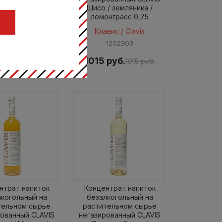
я смородина /
Шисо / земляника /
адан 0,75
лемонграсс 0,75
Ц
вис / Clavis
Клавис / Clavis
4202304
1202303
 руб.
1015 руб.
1015 руб.
1015 руб.
нтрат напиток
Концентрат напиток
лкогольный на
безалкогольный на
тельном сырье
растительном сырье
рованный CLAVIS
негазированный CLAVIS