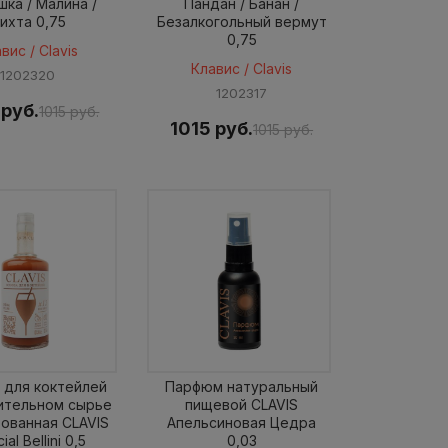
ка / Малина /
Пандан / Банан /
ихта 0,75
Безалкогольный вермут
0,75
вис / Clavis
Клавис / Clavis
1202320
1202317
 руб.
1015 руб.
1015 руб.
1015 руб.
 для коктейлей
Парфюм натуральный
ительном сырье
пищевой CLAVIS
рованная CLAVIS
Апельсиновая Цедра
ial Bellini 0,5
0,03