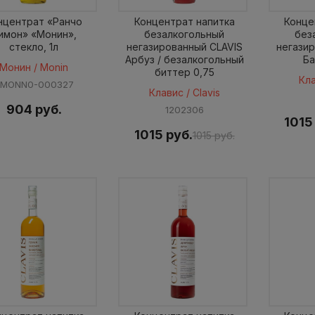
нцентрат «Ранчо
Концентрат напитка
Конце
имон» «Монин»,
безалкогольный
без
стекло, 1л
негазированный CLAVIS
негази
Арбуз / безалкогольный
Ба
Монин / Monin
биттер 0,75
Кла
SMONN0-000327
Клавис / Clavis
904 руб.
1202306
1015
1015 руб.
1015 руб.