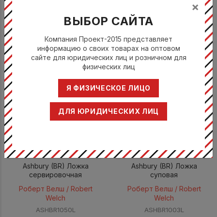
×
Роберт Велш / Robert
Роберт Велш / Robert
Welch
Welch
ВЫБОР САЙТА
ASHBR1006L
ASHBR1008L
Компания Проект-2015 представляет
Цена по запросу
Цена по запросу
информацию о своих товарах на оптовом
сайте для юридических лиц и розничном для
физических лиц
Я ФИЗИЧЕСКОЕ ЛИЦО
ДЛЯ ЮРИДИЧЕСКИХ ЛИЦ
Ashbury (BR) Ложка
Ashbury (BR) Ложка
сервировочная
суповая
Роберт Велш / Robert
Роберт Велш / Robert
Welch
Welch
ASHBR1050L
ASHBR1003L