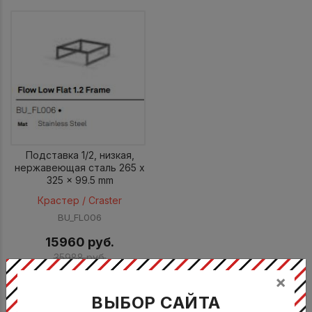
Подставка 1/2, низкая,
нержавеющая сталь 265 x
325 x 99.5 mm
Крастер / Craster
BU_FL006
15960 руб.
35988 руб.
На складе: 2 шт.
×
КУПИТЬ
ВЫБОР САЙТА