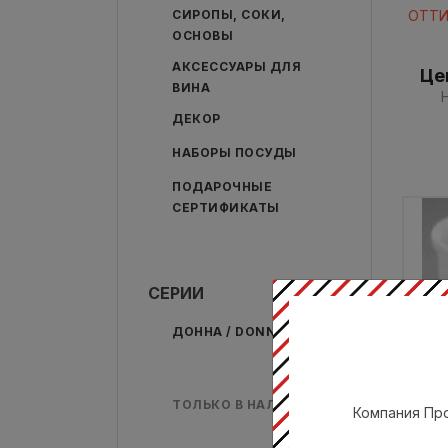
ОТТИ
СИРОПЫ, СОКИ,
ОСНОВЫ
АКСЕССУАРЫ ДЛЯ
Це
ВИНА
ДЕКОР
НАБОРЫ ПОСУДЫ
ПОДАРОЧНЫЕ
СЕРТИФИКАТЫ
СЕРИИ
ДОННА / DONNA
фа
ТОЛЬКО В НАЛИЧИИ
(дл
Компания Про
ОТТИ