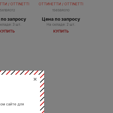
ТИ / OTTINETTI
ОТТИНЕТТИ / OTTINETTI
1561BR012
1565BR010
 по запросу
Цена по запросу
кладе: 3 шт.
На складе: 2 шт.
КУПИТЬ
КУПИТЬ
×
вом сайте для