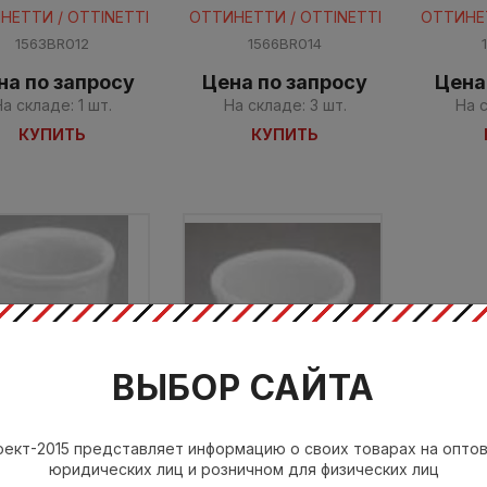
НЕТТИ / OTTINETTI
ОТТИНЕТТИ / OTTINETTI
ОТТИНЕТ
1563BR012
1566BR014
на по запросу
Цена по запросу
Цена
На складе: 1 шт.
На складе: 3 шт.
На с
КУПИТЬ
КУПИТЬ
ВЫБОР САЙТА
рфоровая вставка
фарфоровая вставка
я 1562-1565) cm 10
(для 1561-1564) cm 12
ект-2015 представляет информацию о своих товарах на опто
юридических лиц и розничном для физических лиц
НЕТТИ / OTTINETTI
ОТТИНЕТТИ / OTTINETTI