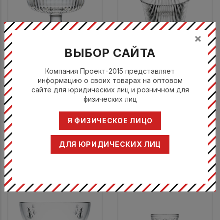
×
ВЫБОР САЙТА
Креманка 230 мл, d 10 см h
Креманка 250 мл, d 10,4 см
8,2 см, Tahiti
Компания Проект-2015 представляет
h 5,4 см, SWEET
информацию о своих товарах на оптовом
Ля Рошер / La Rochere
Ля Рошер / La Rochere
сайте для юридических лиц и розничном для
602101
617001
физических лиц
682 руб.
596 руб.
Я ФИЗИЧЕСКОЕ ЛИЦО
596 руб.
На складе: 122 шт.
ДЛЯ ЮРИДИЧЕСКИХ ЛИЦ
КУПИТЬ