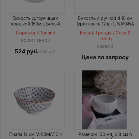
Емкость д/горчицы с
Емкость с ручкой d 10 см
крышкой 150мл, Белый
(кратность 12 шт), NAYANA
Порланд / Porland
Кози & Тренди / Cosy &
Trendy
300312 LEBON
6291010
524 руб.
524 руб.
Цена по запросу
Пиала 12 см MIX&MATCH
Рамекин 100 мл, d 8 см h