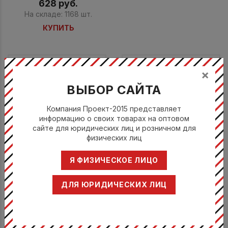
628 руб.
На складе: 1168 шт.
КУПИТЬ
×
ВЫБОР САЙТА
Компания Проект-2015 представляет
информацию о своих товарах на оптовом
сайте для юридических лиц и розничном для
физических лиц
Рамекин d 8 см h 2,5 см,
Я ФИЗИЧЕСКОЕ ЛИЦО
Розетка d 11,5 см h 2,5 см,
фарфор
JADE
КОМАС / COMAS
Кози & Тренди / Cosy &
ДЛЯ ЮРИДИЧЕСКИХ ЛИЦ
Trendy
7626
5868008
295 руб.
295 руб.
Цена по запросу