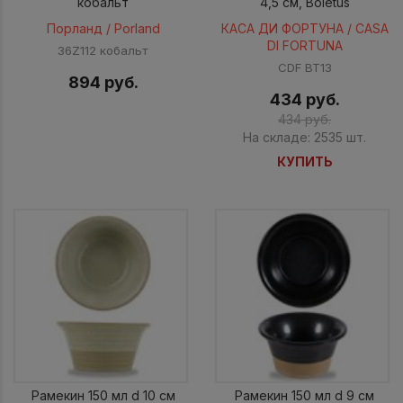
кобальт
4,5 см, Boletus
Порланд / Porland
КАСА ДИ ФОРТУНА / CASA
DI FORTUNA
36Z112 кобальт
CDF BT13
894 руб.
434 руб.
434 руб.
На складе: 2535 шт.
КУПИТЬ
Рамекин 150 мл d 10 см
Рамекин 150 мл d 9 см