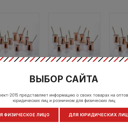
рка 225 мл, медь,
Турка 225 мл, медь,
Турка
Х:7 CM НИЗ:7,5 CM
НИЗ:6,7 CM
Н
ВЫБОР САЙТА
Хакарт / Hakart
Хакарт / Hakart
Хак
4
7
ект-2015 представляет информацию о своих товарах на опто
на по запросу
Цена по запросу
Цена
юридических лиц и розничном для физических лиц
Я ФИЗИЧЕСКОЕ ЛИЦО
ДЛЯ ЮРИДИЧЕСКИХ ЛИ