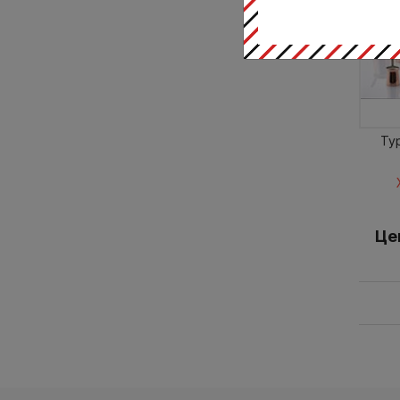
Ту
Це