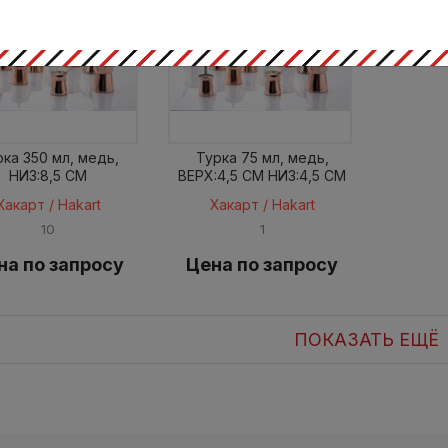
рка 350 мл, медь,
Турка 75 мл, медь,
НИЗ:8,5 CM
ВЕРХ:4,5 CM НИЗ:4,5 CM
Хакарт / Hakart
Хакарт / Hakart
10
1
на по запросу
Цена по запросу
ПОКАЗАТЬ ЕЩЁ