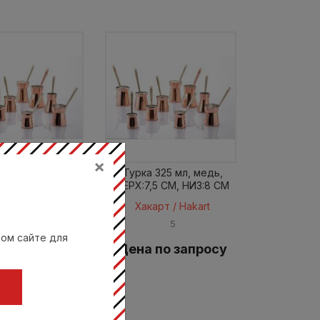
×
 300 мл, медь,
Турка 325 мл, медь,
ИЗ:7,2 CM
ВЕРХ:7,5 CM, НИЗ:8 CM
арт / Hakart
Хакарт / Hakart
8
5
вом сайте для
 по запросу
Цена по запросу
Ц