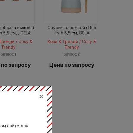
з 4 салатников d
Соусник c ложкой d 9,5
h 5,5 см, , DELA
см h 5,5 см, DELA
Тренди / Cosy &
Кози & Тренди / Cosy &
Trendy
Trendy
5918001
5918008
 по запросу
Цена по запросу
×
вом сайте для