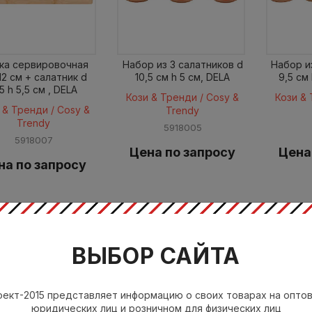
ка сервировочная
Набор из 3 салатников d
Набор и
12 см + салатник d
10,5 см h 5 см, DELA
9,5 см 
5 h 5,5 см , DELA
Кози & Тренди / Cosy &
Кози & 
 & Тренди / Cosy &
Trendy
Trendy
5918005
5918007
Цена по запросу
Цена
на по запросу
ВЫБОР САЙТА
ект-2015 представляет информацию о своих товарах на опто
юридических лиц и розничном для физических лиц