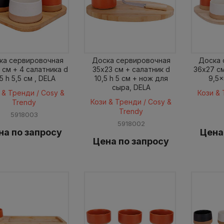
ка сервировочная
Доска сервировочная
Доска 
 см + 4 салатника d
35x23 см + салатник d
36x27 см
5 h 5,5 см , DELA
10,5 h 5 см + нож для
9,5x
сыра, DELA
 & Тренди / Cosy &
Кози & 
Кози & Тренди / Cosy &
Trendy
Trendy
5918003
5918002
на по запросу
Цена
Цена по запросу