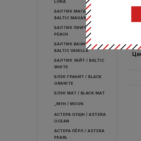
LUNA
БАЛТИК МАГАРА /
Соус
BALTIC MAGARA
с
БАЛТИК ПИИЧ / BALTIC
Кози
PEACH
БАЛТИК ВАНИЛЛА /
BALTIC VANILLA
Це
БАЛТИК УАЙТ / BALTIC
WHITE
БЛЭК ГРАНИТ / BLACK
GRANITE
БЛЭК МАТ / BLACK MAT
_МУН / MOON
АСТЕРА ОУШН / ASTERA
OCEAN
АСТЕРА ПЁРЛ / ASTERA
PEARL