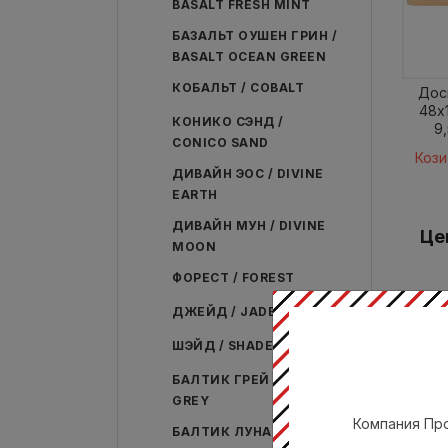
BASALT FRESH MINT
БАЗАЛЬТ ОУШЕН ГРИН /
BASALT OCEAN GREEN
КОБАЛЬТ / COBALT
Дос
48x
КОНИКО СЭНД /
9,
CONICO SAND
Кози
ДИВАЙН ЭОС / DIVINE
EARTH
ДИВАЙН МУН / DIVINE
Це
MOON
ФОРЕСТ / FOREST
ДЖЕЙД / JADE
ШЭЙД / SHADE
БАЛТИК ГРЕЙ / BALTIC
GREY
Компания Про
БАЛТИК ЛУНА / BALTIC