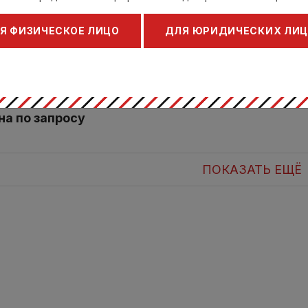
Я ФИЗИЧЕСКОЕ ЛИЦО
ДЛЯ ЮРИДИЧЕСКИХ ЛИ
ник с ложкой d 9,5
м h 5,5 см, DELA
 & Тренди / Cosy &
Trendy
5918009
на по запросу
ПОКАЗАТЬ ЕЩЁ