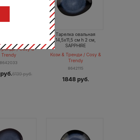
Ц
 d 33 см h 2 см,
Тарелка овальная
SAPPHIRE
14,5x11,5 см h 2 см,
SAPPHIRE
Тренди / Cosy &
Кози & Тренди / Cosy &
Trendy
Trendy
8642033
8642115
 руб.
6139 руб.
1848 руб.