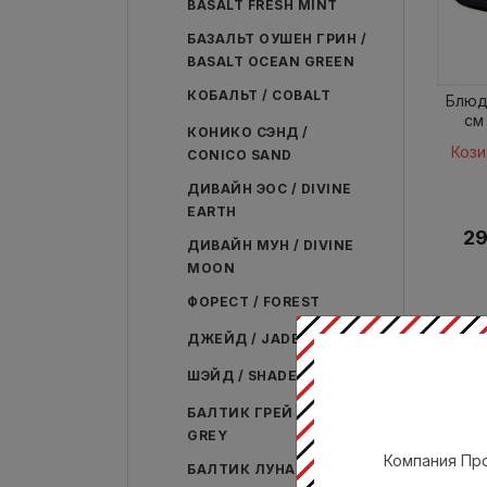
BASALT FRESH MINT
БАЗАЛЬТ ОУШЕН ГРИН /
BASALT OCEAN GREEN
КОБАЛЬТ / COBALT
Блюд
см
КОНИКО СЭНД /
Кози
CONICO SAND
ДИВАЙН ЭОС / DIVINE
EARTH
29
ДИВАЙН МУН / DIVINE
MOON
ФОРЕСТ / FOREST
ДЖЕЙД / JADE
ШЭЙД / SHADE
БАЛТИК ГРЕЙ / BALTIC
GREY
Компания Про
БАЛТИК ЛУНА / BALTIC