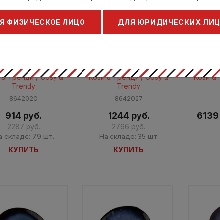
Я ФИЗИЧЕСКОЕ ЛИЦО
ДЛЯ ЮРИДИЧЕСКИХ ЛИ
ка d 20 см h 1,5 см,
Тарелка d 27 см h 2,5 см,
Тарелка
SAPPHIRE
SAPPHIRE
 & Тренди / Cosy &
Кози & Тренди / Cosy &
Кози & 
Trendy
Trendy
8642020
8642027
914 руб.
1244 руб.
6139
2287 руб.
2766 руб.
а складе: 79 шт.
На складе: 35 шт.
КУПИТЬ
КУПИТЬ