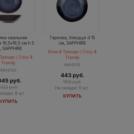
лка овальная
Тарелка, блюдце d 15
 19,5x16,5 см h 5
см, SAPPHIRE
, SAPPHIRE
Кози & Тренди / Cosy &
Тренди / Cosy &
Trendy
Trendy
8642015
8642120
443 руб.
045 руб.
1108 руб.
2323 руб.
На складе: 11 шт.
кладе: 8 шт.
КУПИТЬ
КУПИТЬ