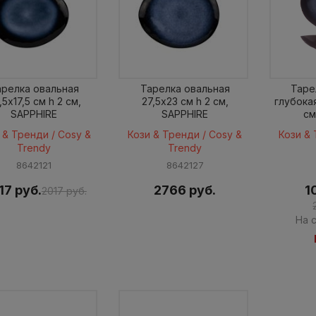
арелка овальная
Тарелка овальная
Таре
,5x17,5 см h 2 см,
27,5x23 см h 2 см,
глубокая
SAPPHIRE
SAPPHIRE
см
 & Тренди / Cosy &
Кози & Тренди / Cosy &
Кози & 
Trendy
Trendy
8642121
8642127
17 руб.
2766 руб.
1
2017 руб.
На с