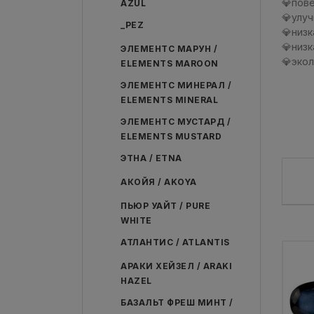
💎пов
AZUL
💎улу
_PEZ
💎низ
💎низ
ЭЛЕМЕНТС МАРУН /
💎эко
ELEMENTS MAROON
ЭЛЕМЕНТС МИНЕРАЛ /
ELEMENTS MINERAL
ЭЛЕМЕНТС МУСТАРД /
ELEMENTS MUSTARD
ЭТНА / ETNA
АКОЙЯ / AKOYA
ПЬЮР УАЙТ / PURE
WHITE
АТЛАНТИС / ATLANTIS
АРАКИ ХЕЙЗЕЛ / ARAKI
HAZEL
БАЗАЛЬТ ФРЕШ МИНТ /