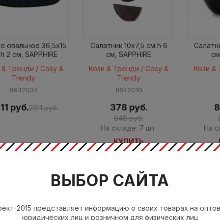
о овальное 36,5x15
Салатник 10x7,5 см h 6
Салатни
 h 2 см, SAPPHIRE
см, SAPPHIRE
см
 & Тренди / Cosy &
Кози & Тренди / Cosy &
Кози & 
Trendy
Trendy
8642037
8642010
11 руб.
378 руб.
8
2911 руб.
946 руб.
На складе: 7 шт.
На с
КУПИТЬ
ВЫБОР САЙТА
ект-2015 представляет информацию о своих товарах на опто
юридических лиц и розничном для физических лиц