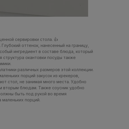
ценной сервировки стола. 👍
 Глубокий оттенок, нанесенный на границу,
особый ингредиент в составе блюда, который
ая структура окантовки посуды также
амики.
алатники различных размеров этой коллекции.
аленьких порций закусок из крекеров,
ают стол, не занимая много места. Удобно
им вторым блюдам. Также соусник удобно
должны быть под рукой во время
а маленьких порций.