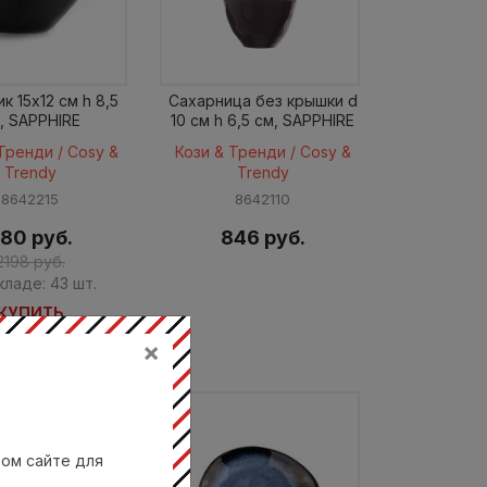
к 15x12 см h 8,5
Сахарница без крышки d
, SAPPHIRE
10 см h 6,5 см, SAPPHIRE
Тренди / Cosy &
Кози & Тренди / Cosy &
Trendy
Trendy
8642215
8642110
80 руб.
846 руб.
2198 руб.
кладе: 43 шт.
КУПИТЬ
×
вом сайте для