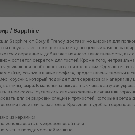
ир / Sapphire
ция Sapphire от Cosy & Trendy достаточно широкая для полно
той посуды такого же цвета как и драгоценный камень сапфир.
ляется к середине и добавляет немного таинственности, как 
овном остается секретом для гостей. Кроме того, неправильн
тся уникальной особенностью этой коллекции. Сделано из кер
ем сайте, ссылка в шапке профиля, представлены тарелки и с
мер, соусник, который подойдет для сервировки к аперитиву м
, ветчины, сыра. В маленьких аккуратных чашах закуски украш
ать в нем соусы, сухарики и свежую зелень к супам или горяч
ьзовать для сервировки специй и пряностей, которые всегда 
товления пищи или на застолье. Красивая и удобная сервировк
лано из керамики
но использовать в микроволновой печи
но мыть в посудомоечной машине