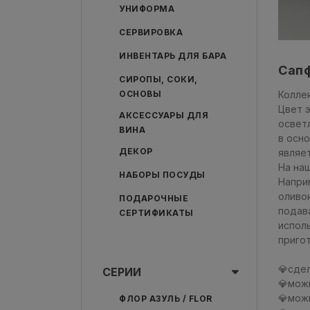
УНИФОРМА
СЕРВИРОВКА
ИНВЕНТАРЬ ДЛЯ БАРА
Сапф
СИРОПЫ, СОКИ,
ОСНОВЫ
Коллек
Цвет э
АКСЕССУАРЫ ДЛЯ
освет
ВИНА
в осн
ДЕКОР
являе
На наш
НАБОРЫ ПОСУДЫ
Напри
оливок
ПОДАРОЧНЫЕ
подав
СЕРТИФИКАТЫ
испол
приго
💎сде
СЕРИИ
💎мож
💎мож
ФЛОР АЗУЛЬ / FLOR