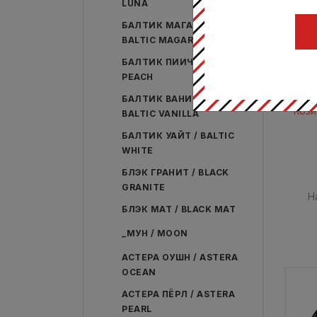
LUNA
БАЛТИК МАГАРА /
BALTIC MAGARA
БАЛТИК ПИИЧ / BALTIC
Тарел
PEACH
БАЛТИК ВАНИЛЛА /
Кози
BALTIC VANILLA
БАЛТИК УАЙТ / BALTIC
WHITE
БЛЭК ГРАНИТ / BLACK
GRANITE
Н
БЛЭК МАТ / BLACK MAT
_МУН / MOON
АСТЕРА ОУШН / ASTERA
OCEAN
АСТЕРА ПЁРЛ / ASTERA
PEARL