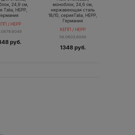
лок, 24,9 см,
моноблок, 24,6 см,
я Talia, HEPP,
нержавеющая сталь
Германия
18/10, серияTalia, HEPP,
Германия
ЕПП / HEPP
ХЕПП / HEPP
.0678.6049
56.0603.6049
348 руб.
1348 руб.