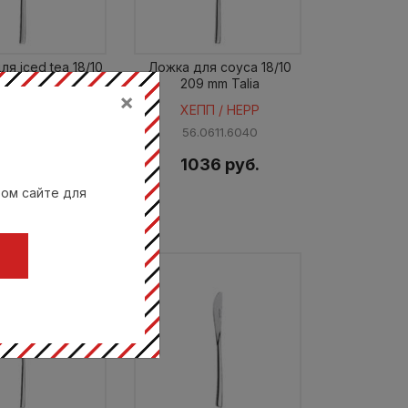
я iced tea 18/10
Ложка для соуса 18/10
20mm Talia
209 mm Talia
×
ЕПП / HEPP
ХЕПП / HEPP
.0672.6040
56.0611.6040
руб.
1036 руб.
985 руб.
вом сайте для
Ц