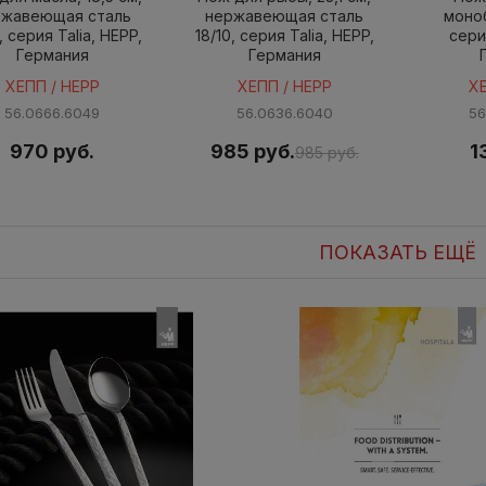
ржавеющая сталь
нержавеющая сталь
моноб
, серия Talia, HEPP,
18/10, серия Talia, HEPP,
сери
Германия
Германия
ХЕПП / HEPP
ХЕПП / HEPP
Х
56.0666.6049
56.0636.6040
56
970 руб.
985 руб.
1
985 руб.
ПОКАЗАТЬ ЕЩЁ