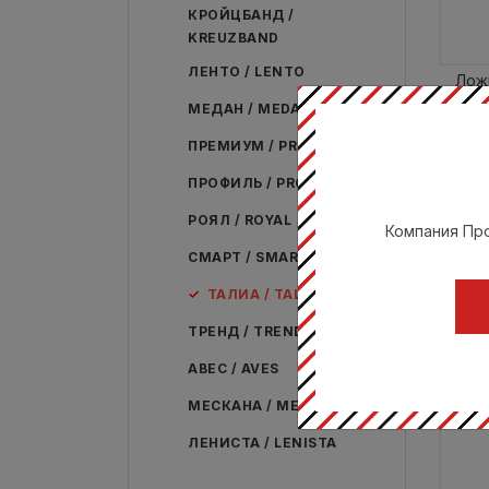
КРОЙЦБАНД /
KREUZBAND
ЛЕНТО / LENTO
Ложк
МЕДАН / MEDAN
ПРЕМИУМ / PREMIUM
ПРОФИЛЬ / PROFILE
РОЯЛ / ROYAL
Компания Про
СМАРТ / SMART
ТАЛИА / TALIA
ТРЕНД / TREND
АВЕС / AVES
МЕСКАНА / MESCANA
ЛЕНИСТА / LENISTA