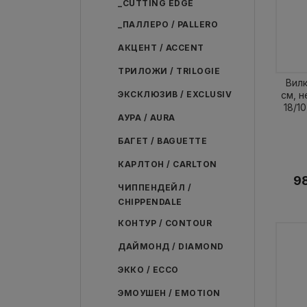
_CUTTING EDGE
_ПАЛЛЕРО / PALLERO
АКЦЕНТ / ACCENT
ТРИЛОЖИ / TRILOGIE
Вилк
см, 
ЭКСКЛЮЗИВ / EXCLUSIV
18/10
АУРА / AURA
БАГЕТ / BAGUETTE
КАРЛТОН / CARLTON
98
ЧИППЕНДЕЙЛ /
CHIPPENDALE
КОНТУР / CONTOUR
ДАЙМОНД / DIAMOND
ЭККО / ECCO
ЭМОУШЕН / EMOTION