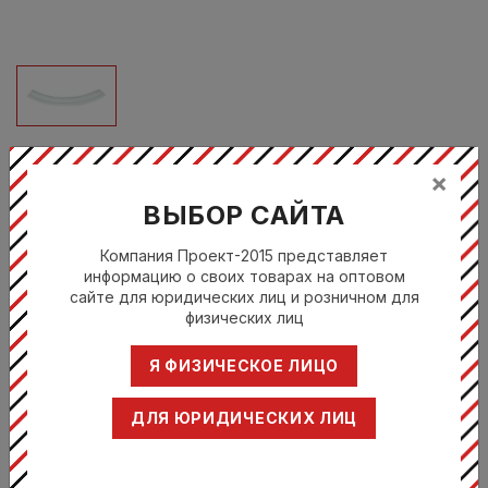
×
AZIONI.8A
ВЫБОР САЙТА
БЛЮДО GONDOLA 18 СМ H 4СМ
Компания Проект-2015 представляет
Цена по запросу
информацию о своих товарах на оптовом
сайте для юридических лиц и розничном для
физических лиц
Сумисура /
Произодитель:
Sumisura
Я ФИЗИЧЕСКОЕ ЛИЦО
АЦИОНИ /
Серия:
AZIONI
ДЛЯ ЮРИДИЧЕСКИХ ЛИЦ
Поделиться