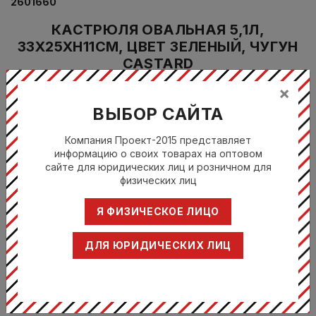
2601660
КАСТРЮЛЯ ОВАЛЬНАЯ 5,1Л,
33X25XH11СМ, ЦВЕТ ЗЕЛЕНЫЙ, ЧУГУН
CASTARD
×
Цена по запросу
ВЫБОР САЙТА
Кози &
Компания Проект-2015 представляет
Тренди /
Произодитель:
информацию о своих товарах на оптовом
Cosy &
сайте для юридических лиц и розничном для
Trendy
физических лиц
Наплитная
Серия:
посуда
Я ФИЗИЧЕСКОЕ ЛИЦО
ДЛЯ ЮРИДИЧЕСКИХ ЛИЦ
Поделиться