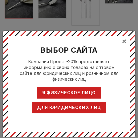
×
ВЫБОР САЙТА
Компания Проект-2015 представляет
информацию о своих товарах на оптовом
сайте для юридических лиц и розничном для
физических лиц
65511
Я ФИЗИЧЕСКОЕ ЛИЦО
ЛОЖКА ЧАЙНАЯ 13,5 СМ, 18/10, BELEK
274
руб.
ДЛЯ ЮРИДИЧЕСКИХ ЛИЦ
Купить