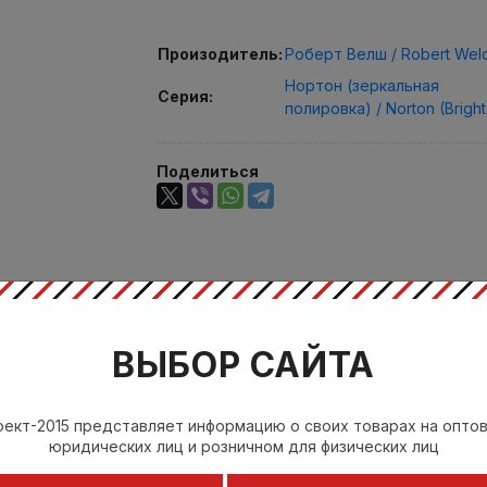
Произодитель:
Роберт Велш / Robert Wel
Нортон (зеркальная
Серия:
полировка) / Norton (Bright
Поделиться
ВЫБОР САЙТА
ект-2015 представляет информацию о своих товарах на опто
юридических лиц и розничном для физических лиц