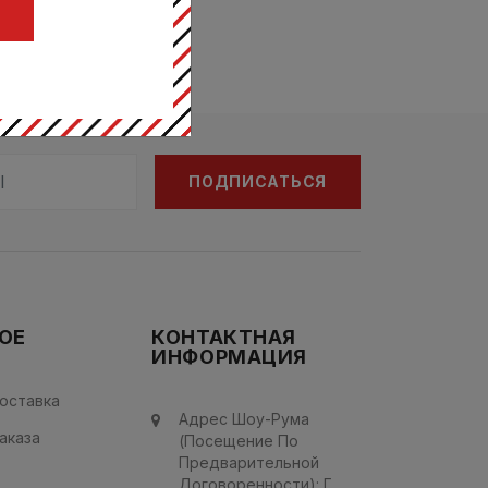
Ц
ПОДПИСАТЬСЯ
ОЕ
КОНТАКТНАЯ
ИНФОРМАЦИЯ
оставка
Адрес Шоу-Рума
аказа
(посещение По
Предварительной
Договоренности): Г.