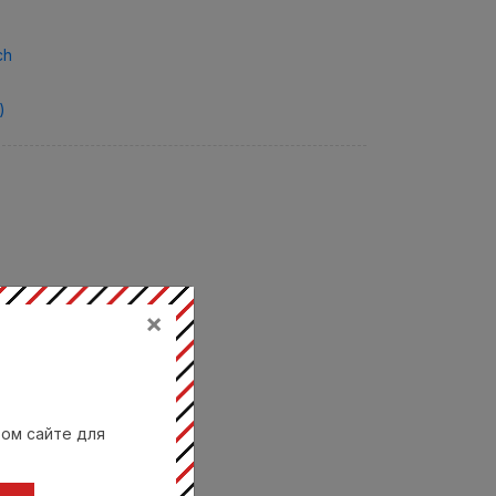
ch
)
×
вом сайте для