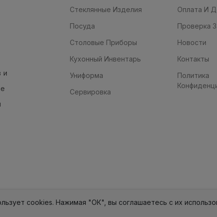
Стеклянные Изделия
Оплата И Д
Посуда
Проверка З
Столовые Приборы
Новости
Кухонный Инвентарь
Контакты
 и
Униформа
Политика
Конфиденц
ые
Сервировка
я
ользует cookies. Нажимая "ОК", вы соглашаетесь с их использ