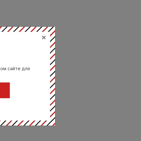
×
вом сайте для
Ц