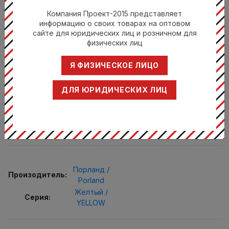
Компания Проект-2015 представляет
информацию о своих товарах на оптовом
сайте для юридических лиц и розничном для
физических лиц
162920 Желтый
Я ФИЗИЧЕСКОЕ ЛИЦО
ТАРЕЛКА ДЛЯ ПИЦЦЫ 20 СМ ФАРФОР
ДЛЯ ЮРИДИЧЕСКИХ ЛИЦ
ЦВЕТ ЖЕЛТЫЙ SEASONS
Скидка 0%
733 Руб.
733 руб.
Порланд /
Произодитель:
Porland
Желтый /
Серия:
YELLOW