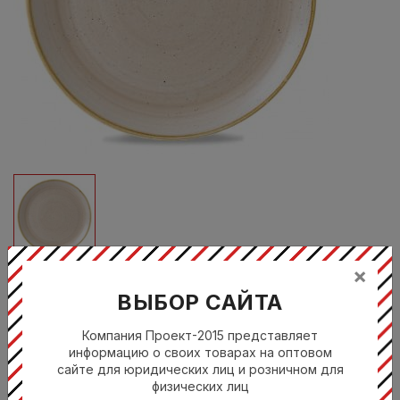
×
ВЫБОР САЙТА
SNMSEV121
ТАРЕЛКА МЕЛКАЯ 32,4СМ, БЕЗ БОРТА,
Компания Проект-2015 представляет
информацию о своих товарах на оптовом
STONECAST, ЦВЕТ NUTMEG CREAM
сайте для юридических лиц и розничном для
физических лиц
Цена по запросу