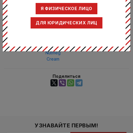
Я ФИЗИЧЕСКОЕ ЛИЦО
Черчилл /
Произодитель:
CHURCHILL
ДЛЯ ЮРИДИЧЕСКИХ ЛИЦ
Стункаст
Натмег
Крим /
Серия:
Stonecast
Nutmeg
Cream
Поделиться
УЗНАВАЙТЕ ПЕРВЫМ!